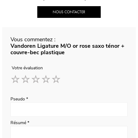
NOUS CONTACTER
Vous commentez :
Vandoren Ligature M/O or rose saxo ténor +
couvre-bec plastique
Votre évaluation
1
2
3
4
5
star
stars
stars
stars
stars
Pseudo
Résumé