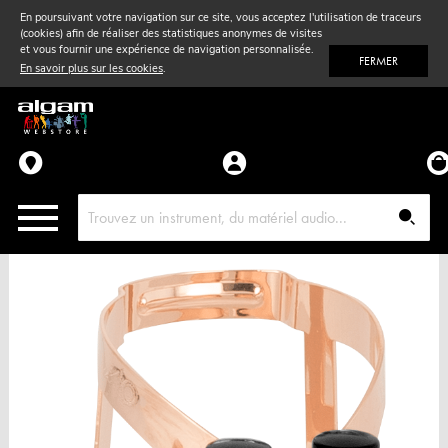
En poursuivant votre navigation sur ce site, vous acceptez l'utilisation de traceurs
(cookies) afin de réaliser des statistiques anonymes de visites
Vent
& Violon
et vous fournir une expérience de navigation personnalisée.
FERMER
En savoir plus sur les cookies
.
Accessoires
Pièces détachées