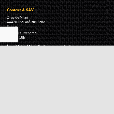
Contact & SAV
2 rue de Milan
44470
Thouaré-sur-Loire
France
Du lundi au vendredi
De 9h à 18h
02 72 24 05 35
(Appel non surtaxé)
NOUS ÉCRIRE
Assistance
Guides d'achat
Questions des musiciens
Modes de livraison
Modes de paiement
Retours produits