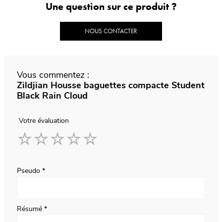
Une question sur ce produit ?
NOUS CONTACTER
Vous commentez :
Zildjian Housse baguettes compacte Student
Black Rain Cloud
Votre évaluation
1
2
3
4
5
star
stars
stars
stars
stars
Pseudo
Résumé