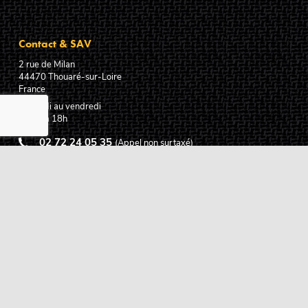
Contact & SAV
2 rue de Milan
44470
Thouaré-sur-Loire
France
Du lundi au vendredi
De 9h à 18h
02 72 24 05 35
(Appel non surtaxé)
NOUS ÉCRIRE
Assistance
Guides d'achat
Questions des musiciens
Modes de livraison
Modes de paiement
Retours produits