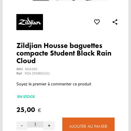
Zildjian Housse baguettes
compacte Student Black Rain
Cloud
SKU
604260
Ref.
PZA ZXSB00101
Soyez le premier à commenter ce produit
EN STOCK
25,00
€
-
+
AJOUTER AU PANIER