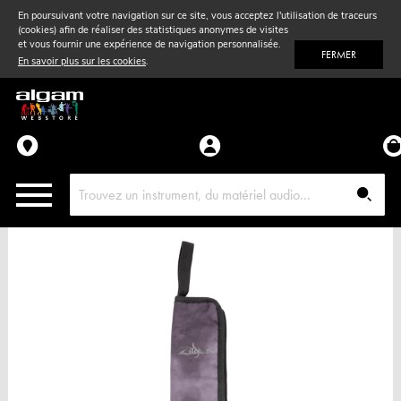
En poursuivant votre navigation sur ce site, vous acceptez l'utilisation de traceurs
(cookies) afin de réaliser des statistiques anonymes de visites
Vent
& Violon
et vous fournir une expérience de navigation personnalisée.
FERMER
En savoir plus sur les cookies
.
Accessoires
Pièces détachées