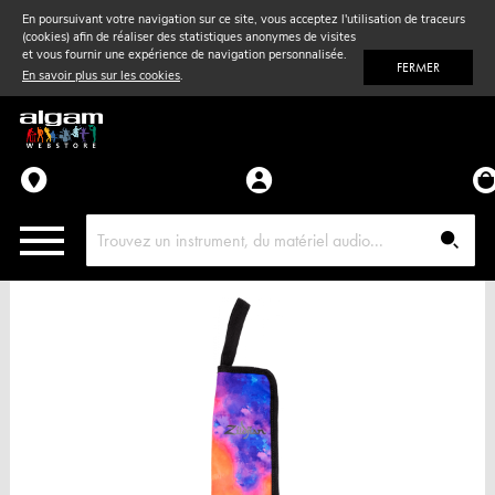
En poursuivant votre navigation sur ce site, vous acceptez l'utilisation de traceurs
(cookies) afin de réaliser des statistiques anonymes de visites
Vent
& Violon
et vous fournir une expérience de navigation personnalisée.
FERMER
En savoir plus sur les cookies
.
Accessoires
Pièces détachées