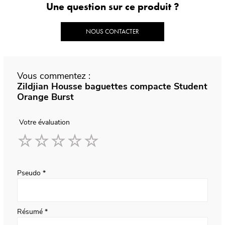
Une question sur ce produit ?
NOUS CONTACTER
Vous commentez :
Zildjian Housse baguettes compacte Student
Orange Burst
Votre évaluation
1
2
3
4
5
star
stars
stars
stars
stars
Pseudo
Résumé