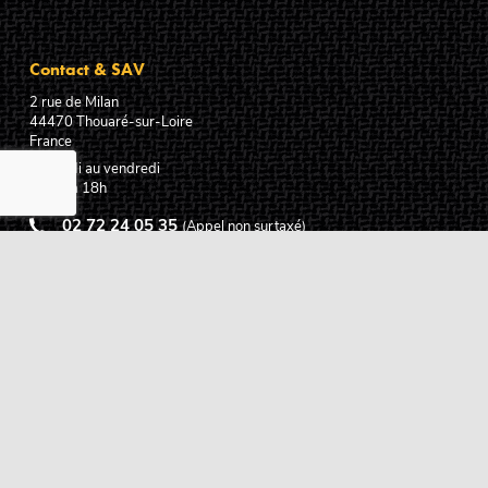
Contact & SAV
2 rue de Milan
44470
Thouaré-sur-Loire
France
Du lundi au vendredi
De 9h à 18h
02 72 24 05 35
(Appel non surtaxé)
NOUS ÉCRIRE
Assistance
Guides d'achat
Questions des musiciens
Modes de livraison
Modes de paiement
Retours produits