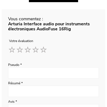
Vous commentez :
Arturia Interface audio pour instruments
électroniques AudioFuse 16Rig
Votre évaluation
1
2
3
4
5
star
stars
stars
stars
stars
Pseudo
Résumé
Avis