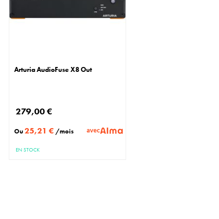
Arturia AudioFuse X8 Out
279,00 €
25,21 €
avec
Ou
/mois
EN STOCK