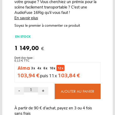
votre groupe ? Vous cherchiez un prémix pour la
scène facilement transportable ? C'est une
AudioFuse 16Rig qu'il vous faut !
En savoir plus
Soyez le premier à commenter ce produit
EN STOCK
1 149,00
€
Dont éco-taxe :
0,13 € TTC
3 x
4 x
6 x
10 x
12 x
103,94 €
103,84 €
puis 11 x
-
+
AJOUTER AU PANIER
À partir de 90 € d'achat, payez en 3 ou 4 fois
sans frais