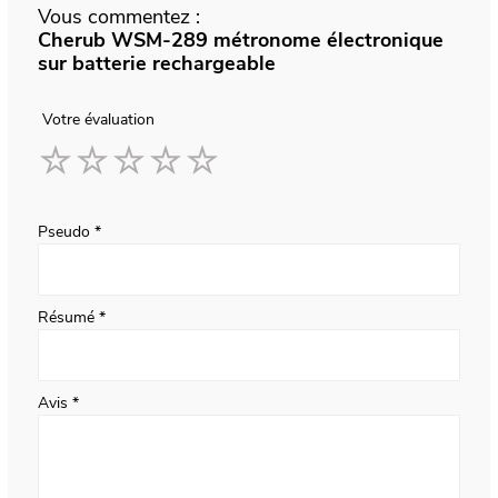
Vous commentez :
Cherub WSM-289 métronome électronique
sur batterie rechargeable
Votre évaluation
1
2
3
4
5
star
stars
stars
stars
stars
Pseudo
Résumé
Avis