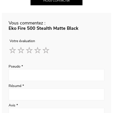
NOUS CONTACTER
Vous commentez :
Eko Fire 500 Stealth Matte Black
Votre évaluation
1
2
3
4
5
star
stars
stars
stars
stars
Pseudo
Résumé
Avis