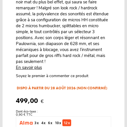
noir mat du plus bel effet, qui saura se faire
remarquer ! Malgré son look rock / hardrock
assumé, la polyvalence des sonorités est étendue
grâce à sa configuration de micros HH constituée
de 2 micros humbucker, splittables en micro
simple, le tout contrôlés par un sélecteur 3
positions. Avec son corps léger et résonnant en
Paulownia, son diapason de 628 mm, et ses
mécaniques à blocage, vous avez l’instrument
parfait pour de gros riffs hard rock / métal, mais
pas seulement !
En savoir plus
Soyez le premier à commenter ce produit
DISPO À PARTIR DU 28 AOÛT 2026 (NON CONFIRMÉ)
499,00
€
Dont éco-taxe :
0,90 € TTC
3 x
4 x
6 x
10 x
12 x