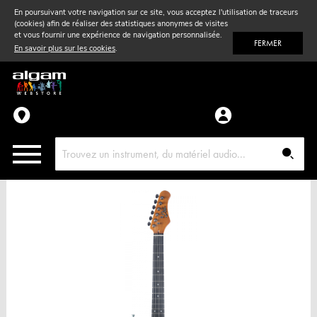
En poursuivant votre navigation sur ce site, vous acceptez l'utilisation de traceurs
(cookies) afin de réaliser des statistiques anonymes de visites
Vent
& Violon
et vous fournir une expérience de navigation personnalisée.
FERMER
En savoir plus sur les cookies
.
Accessoires
Pièces détachées