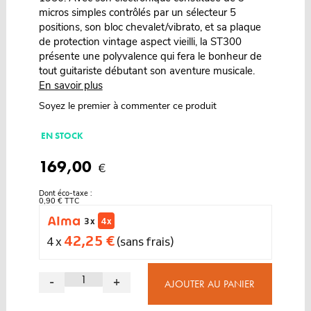
micros simples contrôlés par un sélecteur 5
positions, son bloc chevalet/vibrato, et sa plaque
de protection vintage aspect vieilli, la ST300
présente une polyvalence qui fera le bonheur de
tout guitariste débutant son aventure musicale.
En savoir plus
Soyez le premier à commenter ce produit
EN STOCK
169,00
€
Dont éco-taxe :
0,90 € TTC
3 x
4 x
42,25 €
4 x
(sans frais)
-
+
AJOUTER AU PANIER