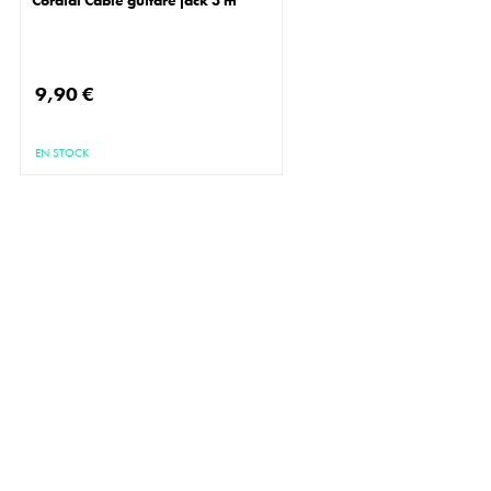
Cordial Câble guitare jack 3 m
9,90 €
EN STOCK