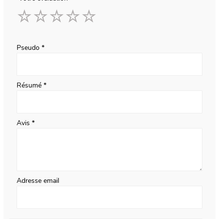
1
2
3
4
5
star
stars
stars
stars
stars
Pseudo
Résumé
Avis
Adresse email