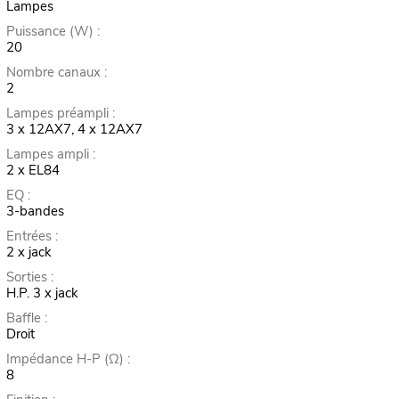
Lampes
Puissance (W) :
20
Nombre canaux :
2
Lampes préampli :
3 x 12AX7, 4 x 12AX7
Lampes ampli :
2 x EL84
EQ :
3-bandes
Entrées :
2 x jack
Sorties :
H.P. 3 x jack
Baffle :
Droit
Impédance H-P (Ω) :
8