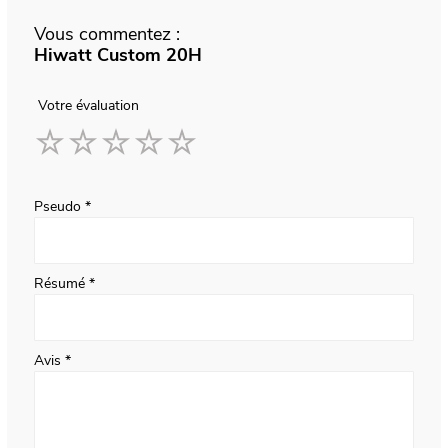
Vous commentez :
Hiwatt Custom 20H
Votre évaluation
1
2
3
4
5
star
stars
stars
stars
stars
Pseudo
Résumé
Avis