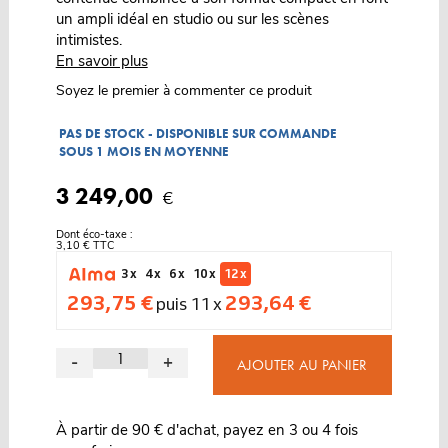
un ampli idéal en studio ou sur les scènes
intimistes.
En savoir plus
Soyez le premier à commenter ce produit
PAS DE STOCK - DISPONIBLE SUR COMMANDE
SOUS 1 MOIS EN MOYENNE
3 249,00
€
Dont éco-taxe :
3,10 € TTC
3 x
4 x
6 x
10 x
12 x
293,75 €
293,64 €
puis 11 x
-
+
AJOUTER AU PANIER
À partir de 90 € d'achat, payez en 3 ou 4 fois