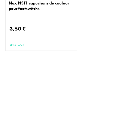
Nux NST1 capuchons de couleur
pour footswitchs
3,50 €
EN STOCK