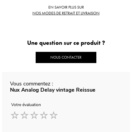
EN SAVOIR PLUS SUR
NOS MODES DE RETRAIT ET LIVRAISON
Une question sur ce produit ?
NOUS CONTACTER
Vous commentez :
Nux Analog Delay vintage Reissue
Votre évaluation
1
2
3
4
5
star
stars
stars
stars
stars