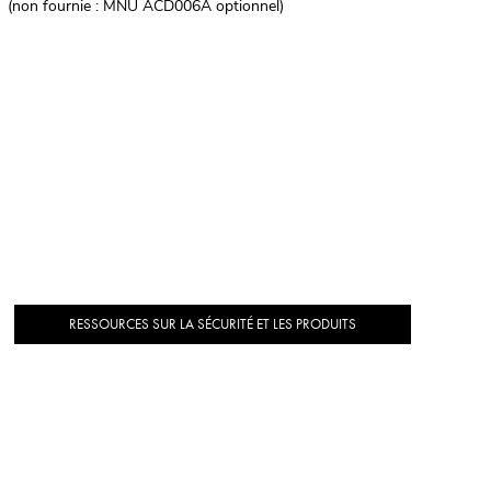
(non fournie : MNU ACD006A optionnel)
RESSOURCES SUR LA SÉCURITÉ ET LES PRODUITS