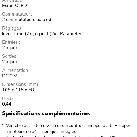
Affichage :
Écran OLED
Commutateur :
2 commutateurs au pied
Réglages :
level, Time (2x), repeat (2x), Parameter
Entrées :
2 x jack
Sorties :
2 x jack
Alimentation :
DC 9 V
Dimensions (mm) :
105 x 115 x 58
Poids :
0,44
Spécifications complémentaires
'- Véritable délai stéréo 2 circuits à contrôles indépendants + looper
- 5 moteurs de délai iconiques intégrés :