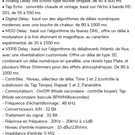
• Analog Delay: old school type Bucket Brigade, de 40 à 400 ms
• Tap Echo : sonorités chaude et vintage, basé sur l'écho à bande RE-
201, de 55 à 550 ms
• Digital Delay : basé sur des algorithmes de délais numériques
modernes avec une touche de chaleur, de 80 à 1000 ms
• MOD Delay : basé sur l'algorithme du Ibanez DML, offre un délai à
modulation à la fois étonnant et magnifique, au caractère
expérimental, de 20 à 1500 ms
• VERB Delay : basé sur l'algorithme du délai/reverb Atlantic de Nux,
avec une réverbération customisée. Offre un délai de type 3D,
combinant un délai numérique en parallèle, une réverb type Plate, et
plusieurs filtres Shimmers pour des effets atmosphériques. De 80 à
1000 ms.
- Contrôles : Niveau, sélecteur de délai, Time 1 et 2 (contrôle la
subdivision du Tap Tempo), Repeat 1 et 2, Paramètre
- Commutateurs : On/Off (Mode secondaire : contrôle looper), Tap
(Mode secondaire: bascule BPM/Millisecondes)
- Fréquence d'échantillonnage : 48 kHz
- Convertisseurs A/N : 32 Bit
- Traitement du signal : 32 Bit
- Réponse en fréquence : 20Hz ~ 20kHz à ±1dB
- Niveau d'entrée maximum : 10 dBu/2.8Vrms
- Impédance d'entrée: 5 MΩ