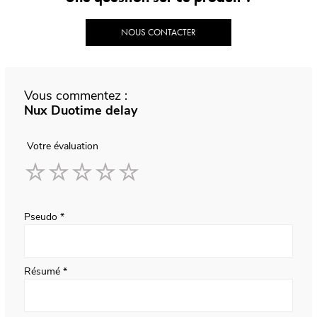
NOUS CONTACTER
Vous commentez :
Nux Duotime delay
Votre évaluation
1
2
3
4
5
star
stars
stars
stars
stars
Pseudo
Résumé