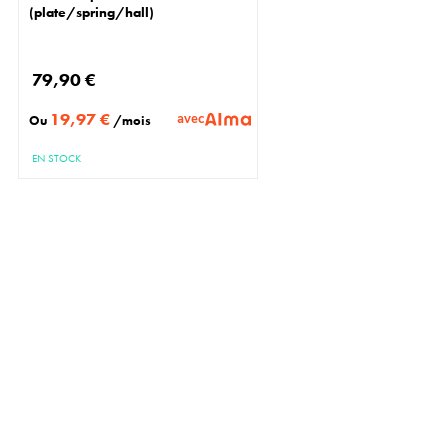
(plate/spring/hall)
79,90 €
19,97 €
avec
Ou
/mois
EN STOCK