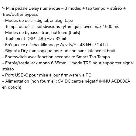
'- Mini pédale Delay numérique – 3 modes + tap tempo + stéréo +
True/Buffer bypass
- Modes de délai : digital, analog, tape
- Temps du délai : subdivisions rythmiques avec max 1500 ms
- Modes de bypass : true, buffered (trails)
- Traitement DSP : 48 kHz / 32 bit
- Fréquence d'échantillonnage A/N-N/A : 48 kHz / 24 bit
- Signal « Dry » analogique pour un son sans latence ni bruit
- Footswitch avec fonction secondaire Smart Tap Tempo
- Entrée/sortie jack mono 6,35mm + mode TRS pour supporter signal
stéréo
- Port USB-C pour mise à jour firmware via PC
- Alimentation (non fournie) : 9V DC centre négatif (MNU ACD006A
en option)