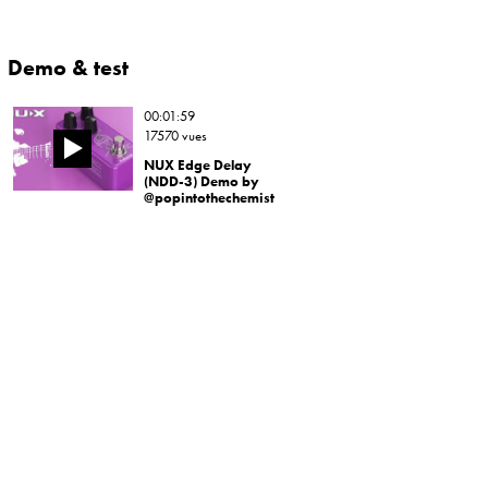
Demo & test
00:01:59
17570 vues
NUX Edge Delay
(NDD-3) Demo by
@popintothechemist