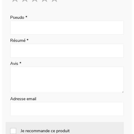
1
2
3
4
5
star
stars
stars
stars
stars
Pseudo
Résumé
Avis
Adresse email
Je recommande ce produit