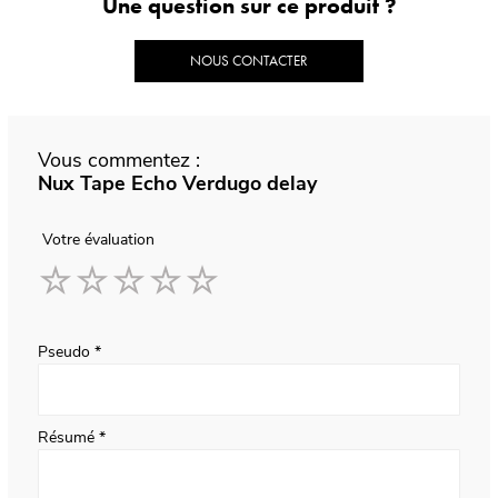
Une question sur ce produit ?
NOUS CONTACTER
Vous commentez :
Nux Tape Echo Verdugo delay
Votre évaluation
1
2
3
4
5
star
stars
stars
stars
stars
Pseudo
Résumé