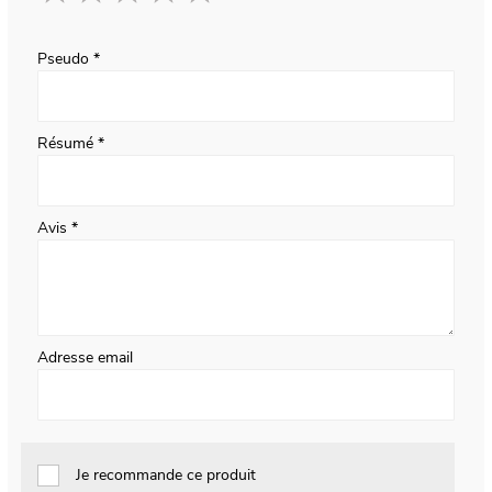
1
2
3
4
5
star
stars
stars
stars
stars
Pseudo
Résumé
Avis
Adresse email
Je recommande ce produit