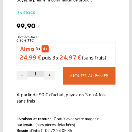
Soyez le premier à commenter ce produit
EN STOCK
99,90
€
Dont éco-taxe :
0,90 € TTC
3 x
4 x
24,99 €
24,97 €
puis 3 x
(sans frais)
-
+
AJOUTER AU PANIER
À partir de 90 € d'achat, payez en 3 ou 4 fois
sans frais
G
Livraison et retour :
ratuit avec votre magasin
partenaire (hors pièces détachées)
Besoin d'info ?
02 72 24 05 35