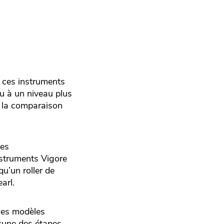
, ces instruments
eu à un niveau plus
r la comparaison
tes
nstruments Vigore
qu’un roller de
arl.
 Des modèles
cune des étapes