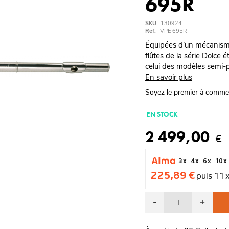
695R
SKU
130924
Ref.
VPE 695R
Équipées d’un mécanisme
flûtes de la série Dolce 
celui des modèles semi-p
En savoir plus
Soyez le premier à comme
EN STOCK
2 499,00
€
3 x
4 x
6 x
10 x
225,89 €
puis 11 
-
+