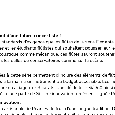
out d’une future concertiste !
standards d’exigence que les flûtes de la série Elegante
s et les étudiants flûtistes qui souhaitent pousser leur j
acoustique comme mécanique, ces flûtes sauront souteni
ns les salles de conservatoires comme sur la scène.
es à cette série permettent d’inclure des éléments de flû
es à la main à un instrument au budget accessible. Les i
 en alliage d’or 3 carats, une clé de trille Si/Do# ainsi 
és d’une patte de Si. Une innovation forcément signée Pe
nnovation.
n artisanale de Pearl est le fruit d’une longue tradition.
professionnels, chaque instrument doit accompagner cha