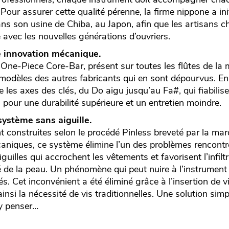
e. Pour assurer cette qualité pérenne, la firme nippone a 
ns son usine de Chiba, au Japon, afin que les artisans 
e avec les nouvelles générations d’ouvriers.
 innovation mécanique.
One-Piece Core-Bar, présent sur toutes les flûtes de la 
modèles des autres fabricants qui en sont dépourvus. En 
e les axes des clés, du Do aigu jusqu’au Fa#, qui fiabilis
, pour une durabilité supérieure et un entretien moindre.
système sans aiguille.
nt construites selon le procédé Pinless breveté par la ma
niques, ce système élimine l’un des problèmes rencontré
aiguilles qui accrochent les vêtements et favorisent l’infilt
ité de la peau. Un phénomène qui peut nuire à l’instrument
és. Cet inconvénient a été éliminé grâce à l’insertion de v
insi la nécessité de vis traditionnelles. Une solution sim
l y penser…