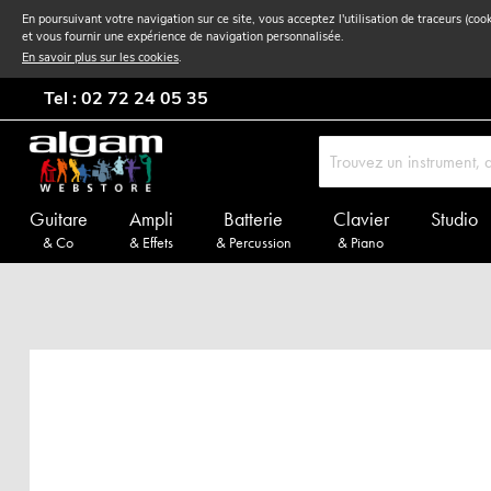
En poursuivant votre navigation sur ce site, vous acceptez l'utilisation de traceurs (coo
et vous fournir une expérience de navigation personnalisée.
En savoir plus sur les cookies
.
Tel : 02 72 24 05 35
Guitare
Ampli
Batterie
Clavier
Studio
& Co
& Effets
& Percussion
& Piano