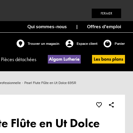
FERMER
Qui sommes-nous
|
Offres d'emploi
Trouver un magasin
Espace client
Panier
Pièces détachées
rofessionnelle
Pearl Flute Flûte en Ut Dolce 695R
te Flûte en Ut Dolce