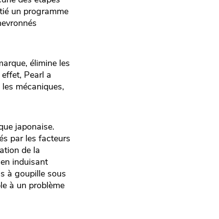
initié un programme
chevronnés
marque, élimine les
effet, Pearl a
e les mécaniques,
rque japonaise.
s par les facteurs
ration de la
 en induisant
is à goupille sous
ple à un problème