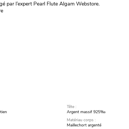
é par l’expert
Pearl Flute
Algam Webstore.
re
Tête :
tien
Argent massif 925‰
Matériau corps :
Maillechort argenté