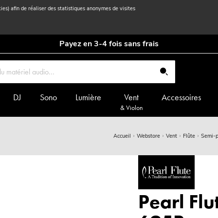
kies) afin de réaliser des statistiques anonymes de visites
Payez en 3-4 fois sans frais
DJ
Sono
Lumière
Vent
Accessoires
& Violon
Accueil
Webstore
Vent
Flûte
Semi-p
Pearl Flu