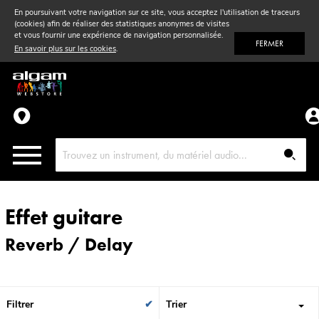
En poursuivant votre navigation sur ce site, vous acceptez l'utilisation de traceurs
(cookies) afin de réaliser des statistiques anonymes de visites
Vent
& Violon
et vous fournir une expérience de navigation personnalisée.
FERMER
En savoir plus sur les cookies
.
Accessoires
Pièces détachées
Effet guitare
Reverb / Delay
Filtrer
Trier