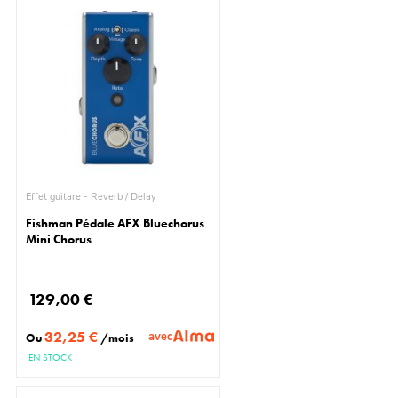
Effet guitare - Reverb / Delay
Fishman Pédale AFX Bluechorus
Mini Chorus
129,00 €
32,25 €
avec
Ou
/mois
EN STOCK