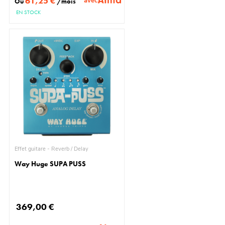
61,25 €
avec
Ou
/mois
EN STOCK
Effet guitare - Reverb / Delay
Way Huge SUPA PUSS
369,00 €