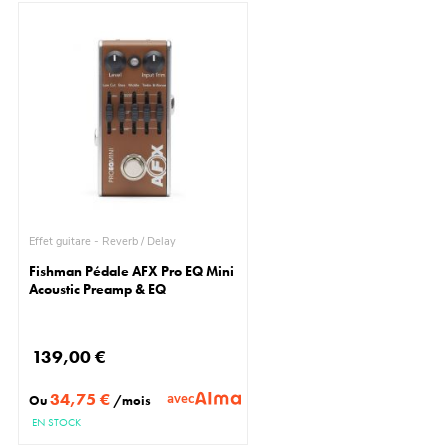
Effet guitare - Reverb / Delay
Fishman Pédale AFX Pro EQ Mini
Acoustic Preamp & EQ
139,00 €
34,75 €
avec
Ou
/mois
EN STOCK