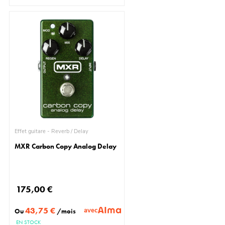
Effet guitare - Reverb / Delay
MXR Carbon Copy Analog Delay
175,00 €
43,75 €
avec
Ou
/mois
EN STOCK