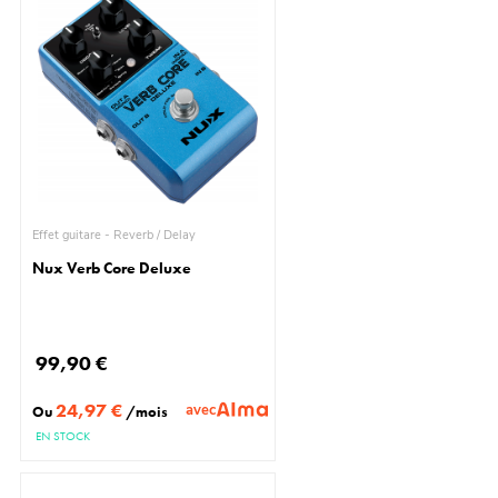
Effet guitare - Reverb / Delay
Nux Verb Core Deluxe
99,90 €
24,97 €
avec
Ou
/mois
EN STOCK