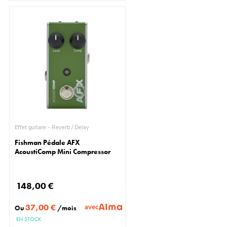
Effet guitare - Reverb / Delay
Fishman Pédale AFX
AcoustiComp Mini Compressor
148,00 €
37,00 €
avec
Ou
/mois
EN STOCK