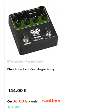
Effet guitare - Reverb / Delay
Nux Tape Echo Verdugo delay
144,00 €
36,00 €
avec
Ou
/mois
EN STOCK