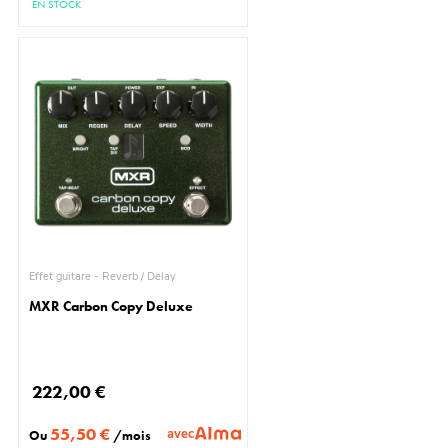
EN STOCK
Effet guitare - Reverb / Delay
MXR Carbon Copy Deluxe
222,00 €
55,50 €
avec
Ou
/mois