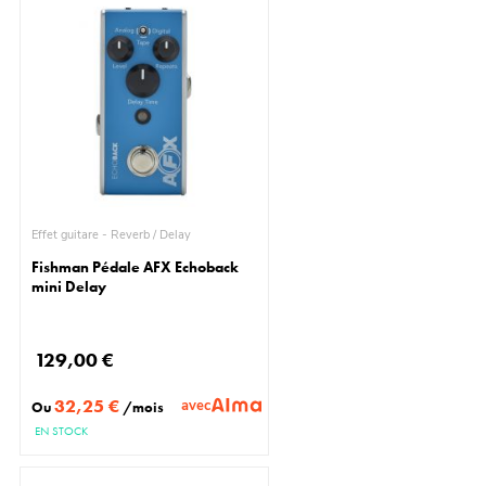
Effet guitare - Reverb / Delay
Fishman Pédale AFX Echoback
mini Delay
129,00 €
32,25 €
avec
Ou
/mois
EN STOCK