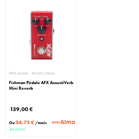
Effet guitare - Reverb / Delay
Fishman Pédale AFX AcoustiVerb
Mini Reverb
139,00 €
34,75 €
avec
Ou
/mois
EN STOCK