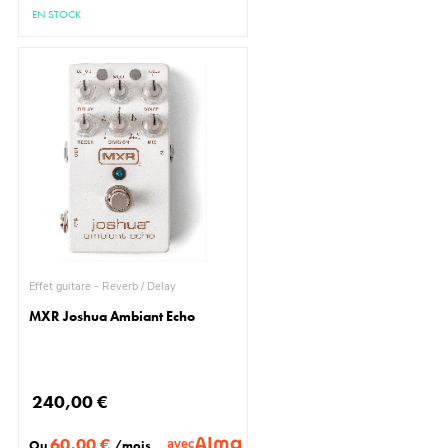
EN STOCK
Effet guitare - Reverb / Delay
MXR Joshua Ambiant Echo
240,00 €
60,00 €
avec
Ou
/mois