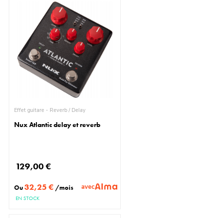
Effet guitare - Reverb / Delay
Nux Atlantic delay et reverb
129,00 €
32,25 €
avec
Ou
/mois
EN STOCK