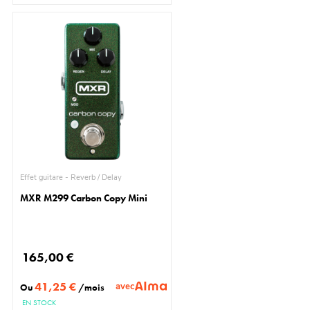
Effet guitare - Reverb / Delay
MXR M299 Carbon Copy Mini
165,00 €
41,25 €
avec
Ou
/mois
EN STOCK