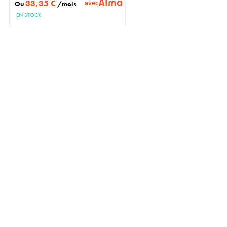
33,35 €
avec
Ou
/mois
EN STOCK