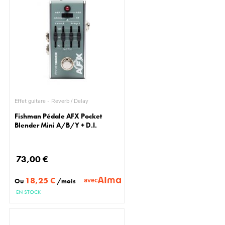
Effet guitare - Reverb / Delay
Fishman Pédale AFX Pocket
Blender Mini A/B/Y + D.I.
73,00 €
18,25 €
avec
Ou
/mois
EN STOCK