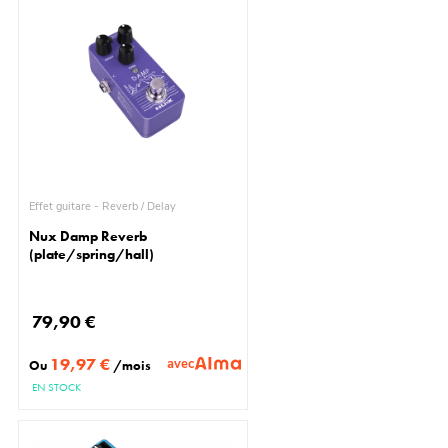
Effet guitare - Reverb / Delay
Nux Damp Reverb
(plate/spring/hall)
79,90 €
19,97 €
avec
Ou
/mois
EN STOCK