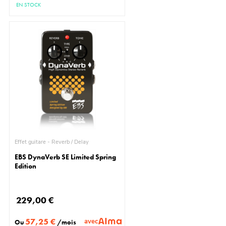
EN STOCK
Effet guitare - Reverb / Delay
EBS DynaVerb SE Limited Spring
Edition
229,00 €
57,25 €
avec
Ou
/mois