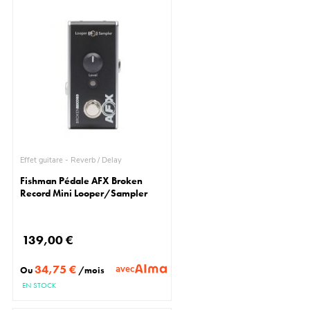
Effet guitare - Reverb / Delay
Fishman Pédale AFX Broken
Record Mini Looper/Sampler
139,00 €
34,75 €
avec
Ou
/mois
EN STOCK