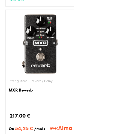
Effet guitare - Reverb / Delay
MXR Reverb
217,00 €
54,25 €
avec
Ou
/mois